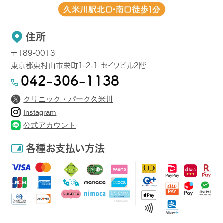
場合を除き、利用者の同意がない限り、第三者に対しデータを開示・
提供することはいたしません。また、安全性を考慮し、個人情報への
不正アクセス、個人情報の紛失、破壊、改ざん及び漏えい等のリスク
住所
に対する予防並びに是正に関する対策を講じます。
〒189-0013
第4条（個人情報の取扱いの委託）
東京都東村山市栄町1-2-1 セイワビル2階
042-306-1138
当社は、個人情報の取り扱いの全部又は一部を利用目的の範囲内
で第三者に委託する場合があります。委託先の選定にあたっては、
クリニック・パーク久米川
委託先が個人情報を適正に取り扱っていることを確認し、個人情報
の適正な取り扱いを求めます。当社は当該委託先に対して必要かつ
Instagram
適切な監督を行います。
公式アカウント
第5条（個人情報の開示）
各種お支払い方法
当社は、利用者（本人に限る。本条において以下同じ）から当社の保
有する個人情報の開示を求められたときは、利用者に対し、遅滞な
くこれを開示します。但し、開示することにより次のいずれかに該当
する場合は、その全部又は一部を開示しないこともあり、開示しない
決定をした場合には、その旨を遅滞なく通知します。
利用者又は第三者の生命、身体、財産その他の権利利益を害す