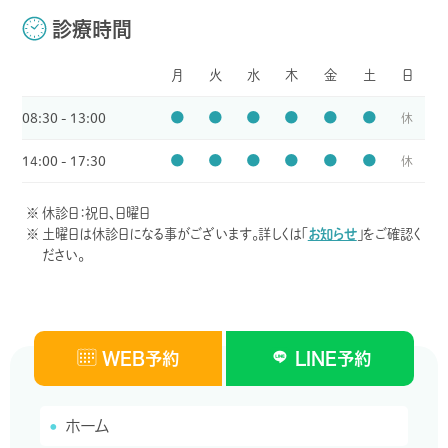
るおそれがある場合
診療時間
当社の業務の適正な実施に著しい支障を及ぼすおそれがある
場合
月
火
水
木
金
土
日
その他法令に違反することとなる場合
●
●
●
●
●
●
08:30 - 13:00
休
第6条（保有個人データの訂正等）
●
●
●
●
●
●
14:00 - 17:30
休
利用者は、当社の保有する個人情報が誤った情報である場合に
は、当社に対し、当該個人情報の訂正、追加又は削除（以下、「訂
正等」という。）を請求することができます。
休診日：祝日、日曜日
前項の請求を受けた場合、当社は遅滞なく必要な調査を行い、
土曜日は休診日になる事がございます。詳しくは「
お知らせ
」をご確認く
その結果前項の請求に理由があると判断した場合には、遅滞な
ださい。
く当該個人情報の訂正等を行います。
当社は、前項に基づき訂正等の実施・不実施について判断した
場合には、遅滞なく、利用者ご本人に対してご連絡します。
WEB予約
LINE予約
第7条（個人情報の利用停止等）
利用者は、当社に対し、当社の保有する個人データの利用の停
ホーム
止、消去又は第三者提供の停止（以下、「利用停止等」という。）を