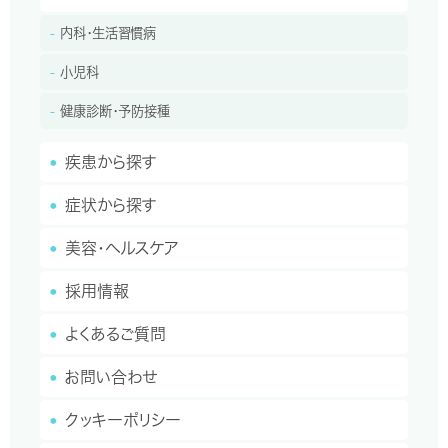
第10条（苦情及び相談への対応）
内科・生活習慣病
当社は、個人情報の取扱いに関する利用者からの苦情、相談を受け
小児科
付け、適切かつ迅速に対応します。また、利用者からの当該個人情報
の開示、訂正、追加、削除、利用又は提供の拒否などのご要望に対し
健康診断・予防接種
ても、迅速かつ適切に対応します。
疾患から探す
第11条（安全管理措置）
当社が利用者よりお預かりした個人情報は、アクセスログの記録及
症状から探す
び外部からの不正アクセス防止のためのセキュリティ対策の実施
等、組織的、物理的、人的、技術的施策を講じることで個人情報への
美容・ヘルスケア
不正な侵入、個人情報の紛失、破壊、改ざん、及び漏えい等を防止し
ます。万一、利用者の個人情報の漏えい等の事故が発生した場合、
採用情報
当社は、個人情報保護法及び関連するガイドラインに則り、速やか
に監督官庁への報告を行うとともに、当該監督官庁の指示に従い、
よくあるご質問
類似事案の発生防止措置及び再発防止措置等の必要な対応を行
います。
お問い合わせ
第12条（当社住所・代表者氏名・個人情報保護管
クッキーポリシー
理者）