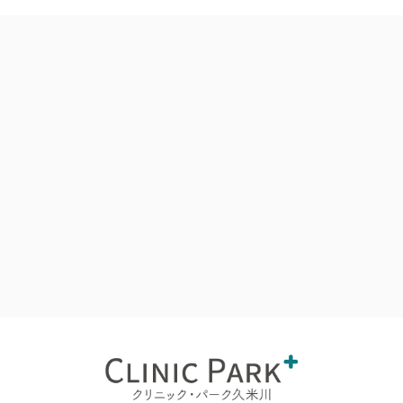
第2条（個人情報の利用目的 ）
当社は、以下の目的に必要な範囲で、利用者の個人情報を取得し、こ
れを利用します。
当社サービスの提供・運営のため
ユーザーからのお問い合わせに回答するため（本人確認を行う
ことを含む）
ユーザーが利用中のサービスの新機能、更新情報、キャンペーン
等及び当社が提供する他のサービスの案内のメールを送付する
ため
メンテナンス、重要なお知らせなど必要に応じたご連絡のため
利用規約に違反したユーザーや、不正・不当な目的でサービスを
利用しようとするユーザーの特定をし、ご利用をお断りするため
ユーザーにご自身の登録情報の閲覧や変更、削除、ご利用状況
の閲覧を行っていただくため
有料サービスにおいて、ユーザーに利用料金を請求するため
上記の利用目的に付随する目的
第3条（個人情報の管理と保護）
個人情報の管理は、厳重に行うこととし、法令に別段の定めがある