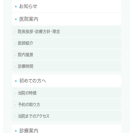
請求することができます。
お知らせ
当社は、前項の請求を受けた場合には、遅滞なく必要な調査を
行い、その結果前項の請求に理由があると判断した場合には、当
医院案内
該個人データの利用停止等を行うものとします。但し、個人情報
の利用停止等に多額の費用を要する場合その他利用停止等を
院長挨拶・診療方針・理念
行うことが困難な場合であって、利用者の権利利益を保護する
ために必要なこれに代わるべき措置をとれる場合は、この代替
医師紹介
策を講じます。
当社は、前項に基づき利用停止等の実施・不実施について判断
院内風景
した場合には、遅滞なく、利用者ご本人に対してご連絡します。
診療時間
第8条（本ポリシーの変更手続 ）
初めての方へ
当社は、本ポリシーの変更を行うことができるものとします。変更後
のプライバシーポリシーは、当社所定の方法により、利用者に通知
当院の特徴
し、又は当社ウェブサイトに掲載したときから効力を生じるものとし
ます。
予約の取り方
第9条（法令、規範の遵守）
当院までのアクセス
当社は、保有する個人情報に関して適用される日本の法令、その他
規範を遵守します。
診療案内